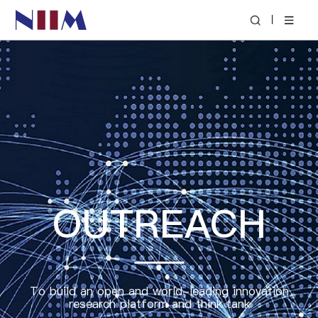
|
OUTREACH
To build an open and world-leading innovation
research platform and think tank